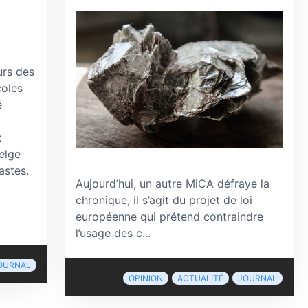
urs des
coles
é
x
elge
astes.
Aujourd’hui, un autre MiCA défraye la
chronique, il s’agit du projet de loi
européenne qui prétend contraindre
l’usage des c...
OURNAL
OPINION
ACTUALITÉ
JOURNAL