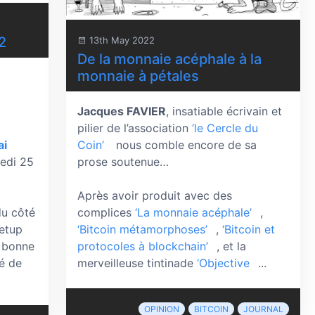
2
13th May 2022
De la monnaie acéphale à la
monnaie à pétales
Jacques FAVIER
, insatiable écrivain et
pilier de l’association
‘le Cercle du
ai
Coin’
nous comble encore de sa
redi 25
prose soutenue…
Après avoir produit avec des
du côté
complices
‘La monnaie acéphale’
,
eetup
‘Bitcoin métamorphoses’
,
‘Bitcoin et
e bonne
protocoles à blockchain’
, et la
té de
merveilleuse tintinade
‘Objective
...
OPINION
BITCOIN
JOURNAL