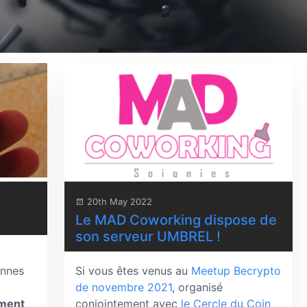
20th May 2022
Le MAD Coworking dispose de
son serveur UMBREL !
onnes
Si vous êtes venus au
Meetup Becrypto
de novembre 2021
, organisé
ment
conjointement avec
le Cercle du Coin