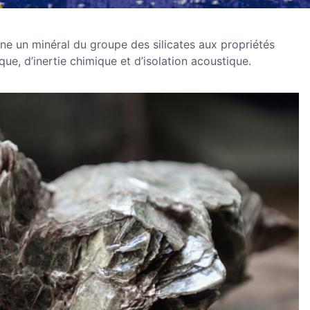
gne un minéral du groupe des silicates aux propriétés
ue, d’inertie chimique et d’isolation acoustique.