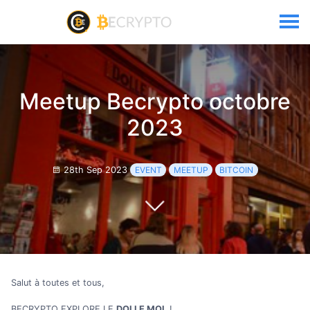
Meetup Becrypto octobre
2023
28th Sep 2023
EVENT
MEETUP
BITCOIN
Salut à toutes et tous,
BECRYPTO EXPLORE LE
DOLLE MOL
!