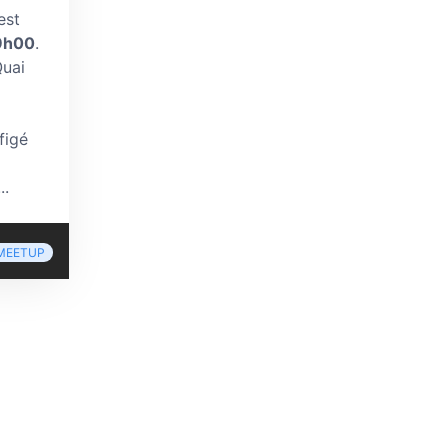
est
19h00
.
Quai
figé
..
MEETUP